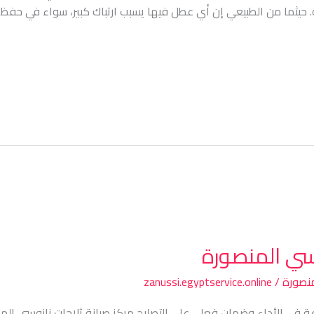
. حيثما من الطبيعي إن أي عطل فيها يسبب ارتباك كبير، سواء في حفظ ال
وسي المنصورة
منصورة
/
zanussi.egyptservice.online
عة في الأداء وضمان فعلي على التصليح مركز صيانة ثلاجات زانوسي ال