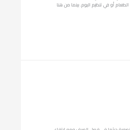
طعام أو في تنظيم اليوم. بينما من هنا
منصورة حيثما في فصل الصيف ومع ارتفاع