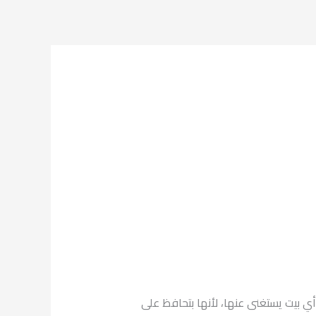
م الأجهزة اللي مينفعش أي بيت يستغنى عنها، لأنها بتحافظ على