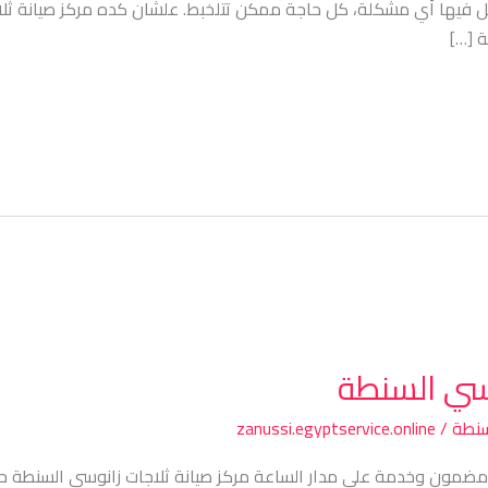
صل فيها أي مشكلة، كل حاجة ممكن تتلخبط. علشان كده مركز صيانة ث
 […]
وسي السنطة
سنطة
/
zanussi.egyptservice.online
 مضمون وخدمة على مدار الساعة مركز صيانة ثلاجات زانوسي السنطة حيث