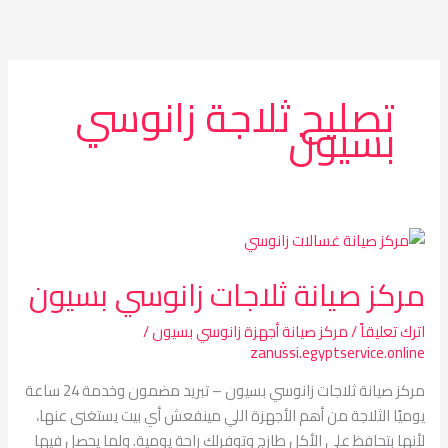
خطي
لى
لمحتوى
تصليح ثلاجة زانوسي
بسيون
مركز
صيانة
مركز صيانة ثلاجات زانوسي بسيون
ثلاجات
زانوسي
اترك تعليقاً
/
مركز صيانة أجهزة زانوسي بسيون
/
بسيون
zanussi.egyptservice.online
مركز صيانة ثلاجات زانوسي بسيون – تبريد مضمون وخدمة 24 ساعة
يوميًا الثلاجة من أهم الأجهزة اللي مينفعش أي بيت يستغنى عنها،
لأنها بتحافظ على الأكل طازج وتوفرلك راحة يومية. ولما يحصل فيها