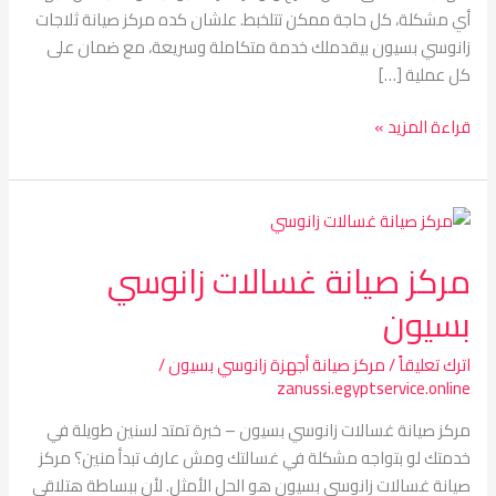
أي مشكلة، كل حاجة ممكن تتلخبط. علشان كده مركز صيانة ثلاجات
زانوسي بسيون بيقدملك خدمة متكاملة وسريعة، مع ضمان على
كل عملية […]
قراءة المزيد »
مركز
صيانة
مركز صيانة غسالات زانوسي
غسالات
زانوسي
بسيون
بسيون
اترك تعليقاً
/
مركز صيانة أجهزة زانوسي بسيون
/
zanussi.egyptservice.online
مركز صيانة غسالات زانوسي بسيون – خبرة تمتد لسنين طويلة في
خدمتك لو بتواجه مشكلة في غسالتك ومش عارف تبدأ منين؟ مركز
صيانة غسالات زانوسي بسيون هو الحل الأمثل. لأن ببساطة هتلاقي