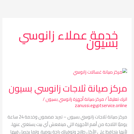
خطي
لى
لمحتوى
خدمة عملاء زانوسي
بسيون
مركز
صيانة
مركز صيانة ثلاجات زانوسي بسيون
ثلاجات
زانوسي
اترك تعليقاً
/
مركز صيانة أجهزة زانوسي بسيون
/
بسيون
zanussi.egyptservice.online
مركز صيانة ثلاجات زانوسي بسيون – تبريد مضمون وخدمة 24 ساعة
يوميًا الثلاجة من أهم الأجهزة اللي مينفعش أي بيت يستغنى عنها،
لأنها بتحافظ على الأكل طازج وتوفرلك راحة يومية. ولما يحصل فيها