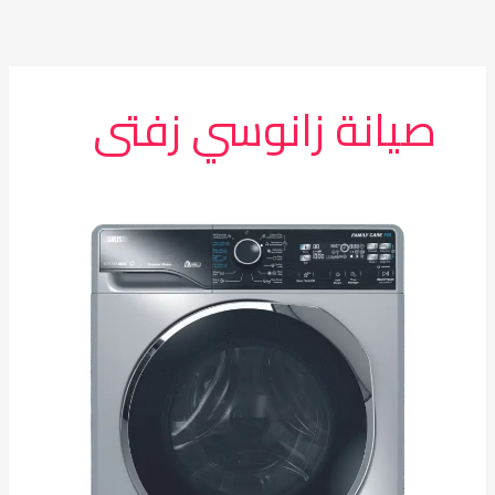
خطي
لى
لمحتوى
صيانة زانوسي زفتى
مركز
صيانة
غسالات
زانوسي
زفتى