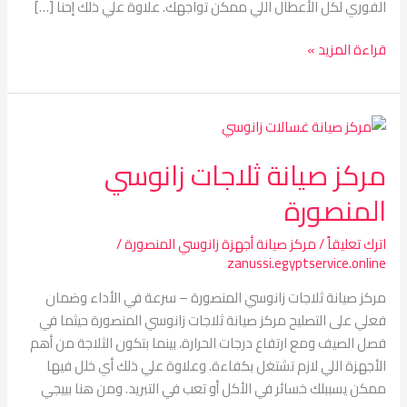
الفوري لكل الأعطال اللي ممكن تواجهك. علاوة علي ذلك إحنا […]
قراءة المزيد »
مركز
صيانة
مركز صيانة ثلاجات زانوسي
ثلاجات
زانوسي
المنصورة
المنصورة
اترك تعليقاً
/
مركز صيانة أجهزة زانوسي المنصورة
/
zanussi.egyptservice.online
مركز صيانة ثلاجات زانوسي المنصورة – سرعة في الأداء وضمان
فعلي على التصليح مركز صيانة ثلاجات زانوسي المنصورة حيثما في
فصل الصيف ومع ارتفاع درجات الحرارة، بينما بتكون الثلاجة من أهم
الأجهزة اللي لازم تشتغل بكفاءة. وعلاوة علي ذلك أي خلل فيها
ممكن يسببلك خسائر في الأكل أو تعب في التبريد. ومن هنا بييجي