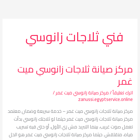
خطي
لى
لمحتوى
فني ثلاجات زانوسي
مركز صيانة ثلاجات زانوسي ميت
مركز
صيانة
غمر
ثلاجات
زانوسي
اترك تعليقاً
/
مركز صيانة زانوسي ميت غمر
/
ميت
zanussi.egyptservice.online
غمر
مركز صيانة ثلاجات زانوسي ميت غمر – خدمة سريعة وضمان معتمد
مركز صيانة ثلاجات زانوسي ميت غمر حيثما لو ثلاجتك زانوسي بدأت
تعمل صوت غريب، بينما التبريد مش زي الأول، أو حتى فيه تسريب
مياه، متقلقش. حيثما مركز صيانة ثلاجات زانوسي ميت غمر هو الحل