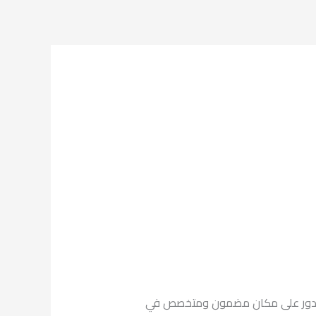
سي كفر الزيات حيثما لو بتدور على مكان مضمون ومتخصص في