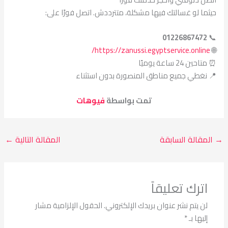
حيثما لو غسالتك فيها مشكلة، متترددش. اتصل فورًا على:
01226867472
📞
https://zanussi.egyptservice.online/
🌐
⏰ متاحين 24 ساعة يوميًا
📍 نغطي جميع مناطق المنصورة بدون استثناء
تمت بواسطة
فيوهات
→
المقالة السابقة
المقالة التالية
←
اترك تعليقاً
لن يتم نشر عنوان بريدك الإلكتروني.
الحقول الإلزامية مشار
إليها بـ
*