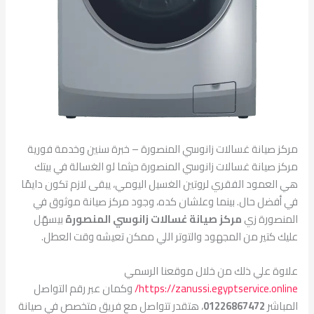
مركز صيانة غسالات زانوسي المنصورة – خبرة سنين وخدمة فورية
مركز صيانة غسالات زانوسي المنصورة حيثما لو الغسالة في بيتك
هي العمود الفقري لروتين الغسيل اليومي، يبقى لازم تكون دايمًا
في أفضل حال. بينما وعلشان كده، وجود مركز صيانة موثوق في
المنصورة زي
مركز صيانة غسالات زانوسي المنصورة
بيسهّل
عليك كتير من المجهود والتوتر اللي ممكن تعيشه وقت العطل.
علاوة علي ذلك من خلال موقعنا الرسمي
https://zanussi.egyptservice.online/
وكمان عبر رقم التواصل
المباشر
01226867472
، هتقدر تتواصل مع فريق متخصص في صيانة