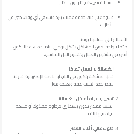
استجابة سريعة جدًا بدون انتظار.
علاوة علي ذلك خدمة عملاء بترد عليك في أي وقت، حتى في
الأجازات.
الأعطال اللي بنصلحها يوميًا
حيثما بنواجه نفس المشاكل بشكل يومي، بينما ده ساعدنا نكون
أسرع في تشخيص العطل وتقديم الحل المناسب:
الغسالة لا تعمل تمامًا
غالبًا المشكلة بتكون في الباب أو اللوحة الإلكترونية. فريقنا
بيقدر يحدد السبب بدقة ويصلحه فورًا.
تسريب مياه أسفل الغسالة
السبب ممكن يكون بسيط زي خرطوم مفكوك أو مضخة
مياه فيها تلف.
صوت عالي أثناء العصر