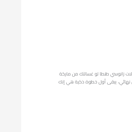
الات زانوسي طنطا لو غسالتك من ماركة
 نهائي، يبقى أول خطوة ذكية هي إنك