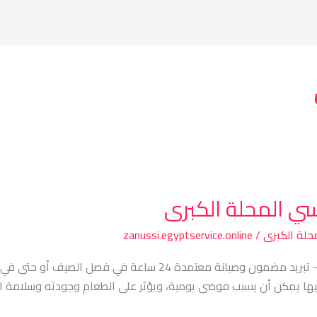
سي المحلة الكبرى
حلة الكبرى
/
zanussi.egyptservice.online
مركز صيانة ثلاجات زانوسي المحلة الكبرى – تبريد مضمون وصيانة معتمدة
ا يمكن أن يسبب فوضى يومية، ويؤثر على الطعام وجودته وسلامة الأس