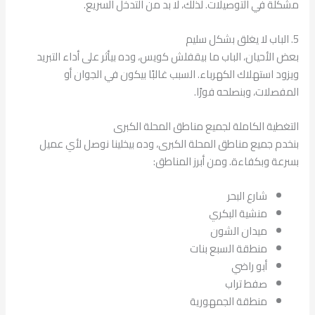
مشكلة في التوصيلات. لذلك، لا بد من التدخل السريع.
5. الباب لا يغلق بشكل سليم
بعض الأحيان، الباب ما بيقفلش كويس، وده بيأثر على أداء التبريد
ويزود استهلاك الكهرباء. السبب غالبًا بيكون في الجوان أو
المفصلات، وبنصلحه فورًا.
التغطية الكاملة لجميع مناطق المحلة الكبرى
بنخدم جميع مناطق المحلة الكبرى، وده بيخلينا نوصل لأي عميل
بسرعة وبكفاءة. ومن أبرز المناطق:
شارع البحر
منشية البكري
ميدان الشون
منطقة السبع بنات
أبو راضي
صفط تراب
منطقة الجمهورية