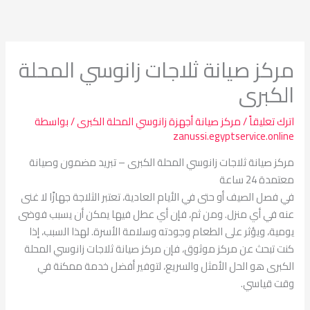
خطي
لى
لمحتوى
مركز صيانة ثلاجات زانوسي المحلة
الكبرى
اترك تعليقاً
/
مركز صيانة أجهزة زانوسي المحلة الكبرى
/ بواسطة
zanussi.egyptservice.online
مركز صيانة ثلاجات زانوسي المحلة الكبرى – تبريد مضمون وصيانة
معتمدة 24 ساعة
في فصل الصيف أو حتى في الأيام العادية، تعتبر الثلاجة جهازًا لا غنى
عنه في أي منزل. ومن ثم، فإن أي عطل فيها يمكن أن يسبب فوضى
يومية، ويؤثر على الطعام وجودته وسلامة الأسرة. لهذا السبب، إذا
كنت تبحث عن مركز موثوق، فإن مركز صيانة ثلاجات زانوسي المحلة
الكبرى هو الحل الأمثل والسريع، لتوفير أفضل خدمة ممكنة في
وقت قياسي.