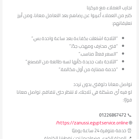
تجارب العملاء مع مركزنا
كتير من العملاء أعربوا عن رضاهم بعد التعامل معانا، ومن أبرز
تعليقاتهم:
“الثلاجة اشتغلت بكفاءة بعد ساعة واحدة بس.”
“فني محترف ومهذب جدًا.”
“السعر فعلاً مناسب.”
“الثلاجة بقت جديدة كأنها لسه طالعة من المصنع.”
“خدمة ممتازة من أول مكالمة.”
تواصل معانا دلوقتي بدون تردد
لو فيه أي مشكلة في ثلاجتك، لا تنتظر حتى تتفاقم. تواصل معانا
فورًا:
01226867472
📞
https://zanussi.egyptservice.online/
🌐
⏰ خدمة متوفرة 24 ساعة يوميًا
📍 المحلة الكبرى وضواحيها تحت تغطيتنا الكاملة