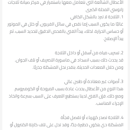
الأعطال الشائعة التي نتعامل معها باستمرار في مركز صيانة ثلاجات
زانوسي المحلة الكبرى
1. الثلاجة لا تبرد بالشكل الكافي
غالبًا ما يكون السبب إما نقص في سائل الفريون، أو خلل في الموتور
أو حساس الحرارة. لذلك، يبدأ الفني بالفحص الدقيق لتحديد السبب، ثم
يبدأ الإصلاح.
2. تسريب مياه من أسفل أو داخل الثلاجة
قد يحدث ذلك بسبب انسداد في ماسورة التصريف أو تلف الجوان.
ومن خلال المعدات الحديثة، بنقدر نحل المشكلة جذريًا.
3. أصوات غير معتادة أو طنين عالي
هذا النوع من الأعطال يحدث عادة بسبب المروحة أو الكومبروسر.
ومع ذلك، فإن الفني لدينا يستطيع التعرف على السبب بسرعة واتخاذ
الإجراء المناسب.
4. الثلاجة تصدر كهرباء أو تفصل فجأة
المشكلة دي بتكون خطيرة جدًا، وقد تدل على تلف كارتة الكنترول أو