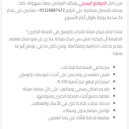
من خلال
الموقع الرسمي
يمكنك التواصل معنا بسهولة، كما
يمكنك الاتصال مباشرة على الرقم
01226867472
– متاحين على مدار
24 ساعة يوميًا طوال أيام الأسبوع.
لماذا تختار مركز صيانة ثلاجات زانوسي في المحلة الكبرى؟
الحقيقة أن مركزنا مش بس مركز صيانة عادي، بل هو مركز معتمد
يقدم خدمات احترافية ومتكاملة. ومن خلال ما يلي، نوضح أبرز ما
يميزنا:
سرعة في الاستجابة للبلاغات.
فنيين معتمدين ومدربين على أحدث موديلات زانوسي.
استخدام قطع غيار أصلية 100%.
تقديم ضمان رسمي ومكتوب على كل عملية صيانة.
تغطية جميع أحياء المحلة الكبرى وضواحيها.
خدمة عملاء متاحة حتى في الأعياد والعطلات.
تواصل مباشر بدون وسطاء.
متابعة لاحقة للتأكد من رضا العميل.