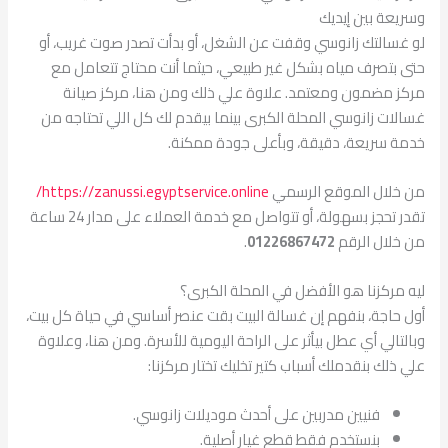
وسريعة بين إيديك
لو غسالتك زانوسي وقفت عن الشغل، أو بدأت تصدر صوت غريب، أو
حتى بتصرف مياه بشكل غير طبيعي، حيثما أنت محتاج تتعامل مع
مركز مضمون ومعتمد. علاوة علي ذلك ومن هنا، مركز صيانة
غسالات زانوسي المحلة الكبرى بينما بيقدم لك كل اللي تحتاجه من
خدمة سريعة، دقيقة، وبأعلى جودة ممكنة.
من خلال الموقع الرسمي
https://zanussi.egyptservice.online/
تقدر تحجز بسهولة، أو تتواصل مع خدمة العملاء على مدار 24 ساعة
من خلال الرقم
01226867472
.
ليه مركزنا هو الأفضل في المحلة الكبرى؟
أول حاجة، بنفهم إن غسالة البيت بقت عنصر أساسي في حياة كل بيت،
وبالتالي أي عطل بيأثر على الراحة اليومية للأسرة. ومن هنا، وعلاوة
علي ذلك بنقدملك أسباب كتير تخليك تختار مركزنا:
فنيين مدربين على أحدث موديلات زانوسي.
بنستخدم فقط قطع غيار أصلية.