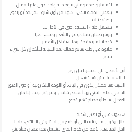
الأسعار واضحة ومش بنزود جنيه واحد بدون علم العميل.
بنغطي المحلة الكبرى كلها، من أول شارع البحر لحد أبو راضي
وصفط تراب.
بنشتغل طول الأسبوع، حتى في الأجازات.
بنوفر ضمان مكتوب على الشغل وقطع الغيار.
خدماتنا سريعة جدًا ومناسبة لكل الأعمار.
علاوة علي ذلك بنتابع معاك بعد الصيانة للتأكد إن كل شيء
تمام.
أبرز الأعطال اللي بنصلحها كل يوم
1. الغسالة مش بتبدأ تشغيل
السبب هنا ممكن يكون في الباب، أو اللوحة الإلكترونية، أو حتى الفيوز
الداخلي. لذلك، الفني بيبدأ بفحص شامل. ومن ثم، بيحدد إذا كان
العطل بسيط أو محتاج تغيير قطع.
2. صوت عالي أو اهتزاز شديد
غالبًا بيكون بسبب تلف البلي أو كسر في الحلة. وفي الحالتين، عندنا
الحل المناسب. الأهم من كده، الفني بيشتغل بحذر عشان ميأذيش