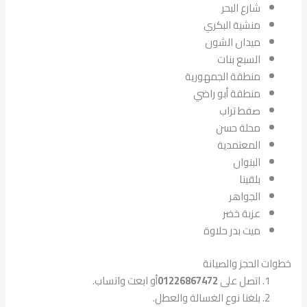
شارع البحر
منشية البكري
ميدان الشون
السبع بنات
منطقة الجمهورية
منطقة أبو راضي
صفط تراب
محلة حسن
المعتمدية
البنوان
بلقينا
الجواهر
عزبة خضر
ميت بدر حلاوة
خطوات الحجز والصيانة
اتصل على
01226867472
أو ابعت واتساب.
بلغنا نوع الغسالة والعطل.