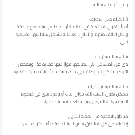
باقي أجزاء الغسالة.
3. المياه مش بتتصرف
أحيانًا بتكون المشكلة في الطلمبة أو الخرطوم، وبنفحصهم بدقة
ونبدل التالف منهم. وبالتالي، الغسالة تشتغل بكفاءتها الطبيعية
تاني.
4. الغسالة بتكهرب
دي من المشاكل اللي بنعالجها فورًا لأنها خطيرة جدًا. وبنفحص
التوصيلات كلها. بالإضافة إلى ذلك، بنستخدم أدوات حماية متطورة.
5. الغسالة بتسرب مياه
ممكن يكون السبب تلف جوان الباب أو وجود شق في خرطوم
الصرف. ولذا، الفني بيغير القطعة المتضررة فورًا.
مناطق التغطية في المحلة الكبرى
إحنا بنغطي كل المناطق بدون استثناء، حيثما أنت متواجد زي: