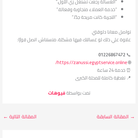
“الغسالة رجعت تشتغل زي الأول.”
“خدمة العملاء متجاوبة وفعالة.”
“التجربة كانت مريحة جدًا.”
تواصل معانا دلوقتي
علاوة علي ذلك لو غسالتك فيها مشكلة، متستناش. اتصل فورًا:
01226867472
📞
https://zanussi.egyptservice.online/
🌐
⏰ خدمة 24 ساعة
📍 تغطية كاملة للمحلة الكبرى
تمت بواسطة
فيوهات
→
المقالة السابقة
المقالة التالية
←